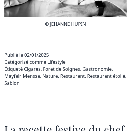
© JEHANNE HUPIN
Publié le
02/01/2025
Catégorisé comme
Lifestyle
Étiqueté
Cigares
,
Foret de Soignes
,
Gastronomie
,
Mayfair
,
Menssa
,
Nature
,
Restaurant
,
Restaurant étoilé
,
Sablon
La recette festive du chef