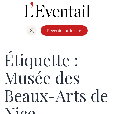
Aller
au
contenu
Revenir sur le site
Étiquette :
Musée des
Beaux-Arts de
Nice