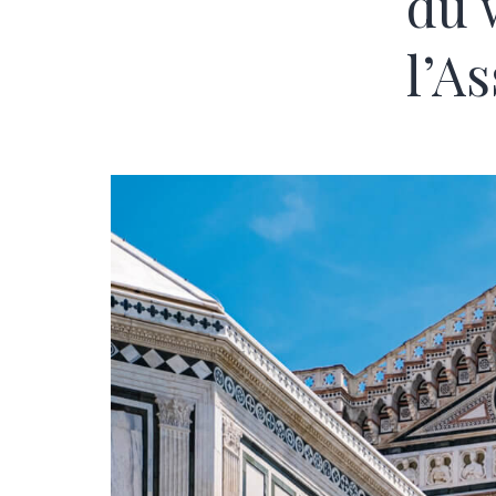
du 
l’A