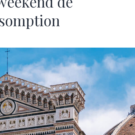
weekend de
ssomption