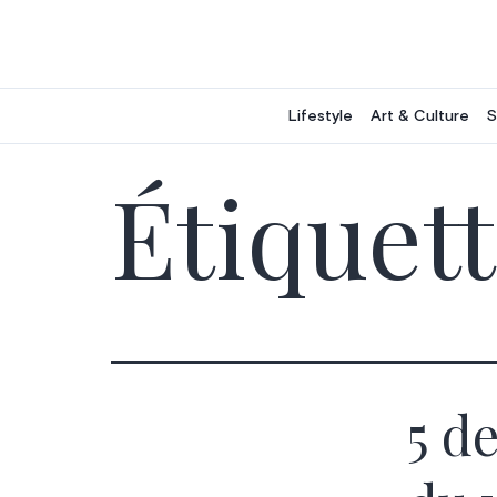
Aller
au
contenu
Lifestyle
Art & Culture
S
Étiquett
5 d