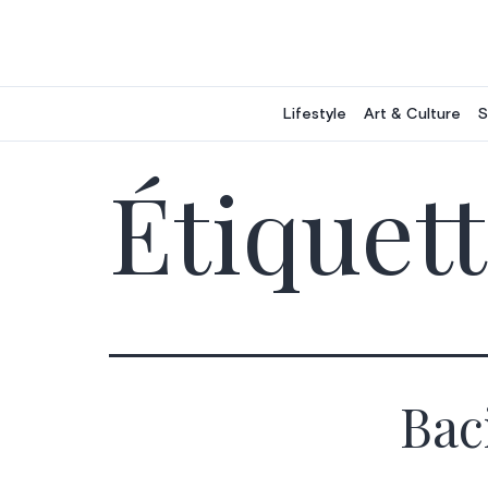
Aller
au
contenu
Lifestyle
Art & Culture
S
Étiquett
Bac