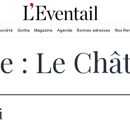
ociété
Gotha
Magazine
Agenda
Bonnes adresses
Nos Re
e :
Le Chât
i