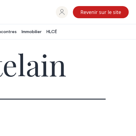
Revenir sur le site
ncontres
Immobilier
HLCÉ
elain