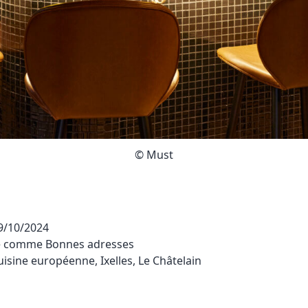
© Must
9/10/2024
sé comme
Bonnes adresses
uisine européenne
,
Ixelles
,
Le Châtelain