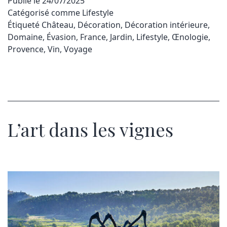
Publié le
24/07/2025
Catégorisé comme
Lifestyle
Étiqueté
Château
,
Décoration
,
Décoration intérieure
,
Domaine
,
Évasion
,
France
,
Jardin
,
Lifestyle
,
Œnologie
,
Provence
,
Vin
,
Voyage
L’art dans les vignes