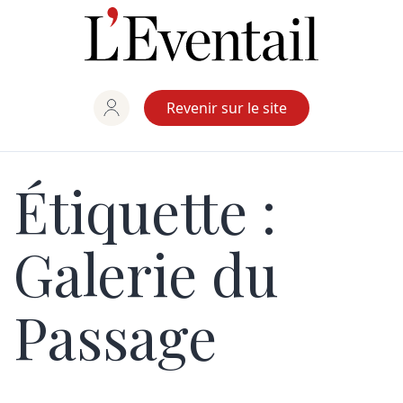
Aller
au
contenu
Revenir sur le site
Étiquette :
Galerie du
Passage