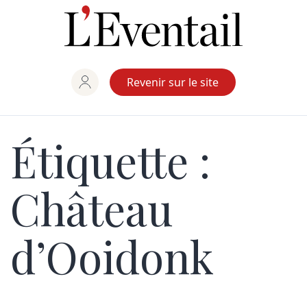
Aller
au
contenu
Revenir sur le site
Étiquette :
Château
d’Ooidonk