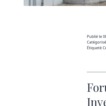
Publié le
0
Catégori
Étiqueté
C
For
Inv