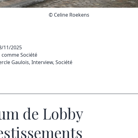
© Celine Roekens
8/11/2025
sé comme
Société
ercle Gaulois
,
Interview
,
Société
um de Lobby
estissements