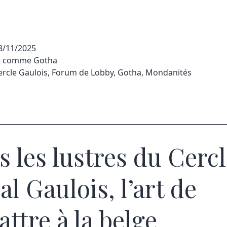
8/11/2025
sé comme
Gotha
ercle Gaulois
,
Forum de Lobby
,
Gotha
,
Mondanités
s les lustres du Cerc
al Gaulois, l’art de
attre à la belge