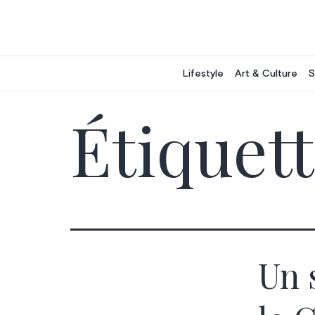
Aller
au
contenu
Lifestyle
Art & Culture
S
Étiquett
Un 