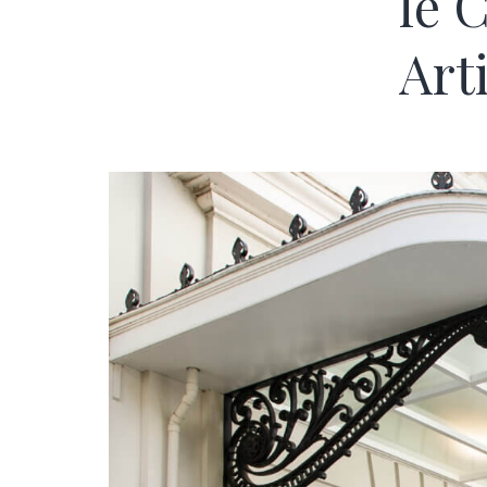
le 
Art