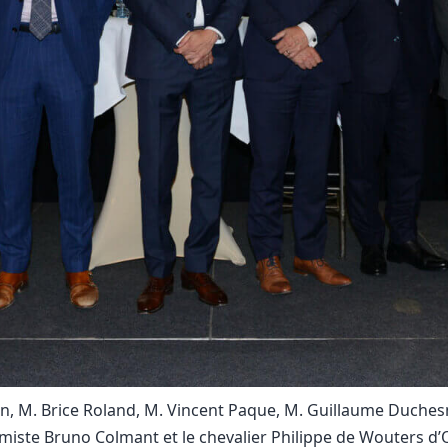
n, M. Brice Roland, M. Vincent Paque, M. Guillaume Duchesn
miste Bruno Colmant et le chevalier Philippe de Wouters d’