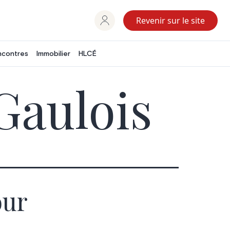
Revenir sur le site
ncontres
Immobilier
HLCÉ
Gaulois
our