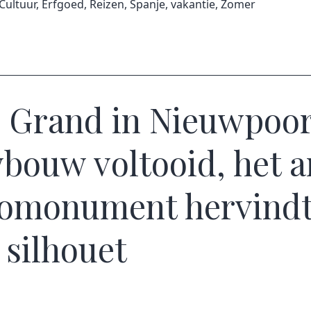
Cultuur
,
Erfgoed
,
Reizen
,
Spanje
,
vakantie
,
Zomer
 Grand in Nieuwpoor
bouw voltooid, het a
omonument hervind
n silhouet