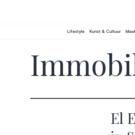
Ga
naar
de
inhoud
Lifestyle
Kunst & Cultuur
Maat
Immobil
El 