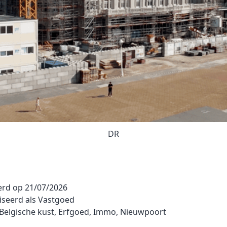
DR
erd op
21/07/2026
iseerd als
Vastgoed
Belgische kust
,
Erfgoed
,
Immo
,
Nieuwpoort