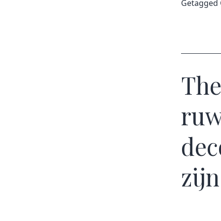
Getagged
The
ruw
dec
zij