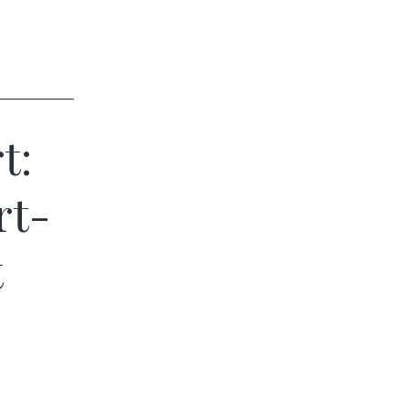
t:
rt-
t