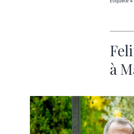
Étiqueté
4 
Feli
à M