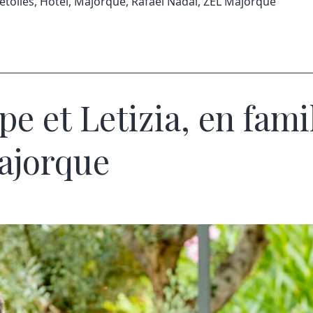
étoiles
,
Hotel
,
Majorque
,
Rafael Nadal
,
ZEL Majorque
pe et Letizia, en fami
ajorque