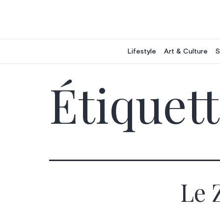
Aller
au
contenu
Lifestyle
Art & Culture
S
Étiquett
Le 